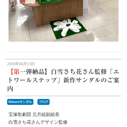
2026年04月13日
【第一弾納品】白雪さち花さん監修「エ
トワールステップ」新作サンダルのご案
内
Rebornサンダル
ブログ
宝塚歌劇団 元月組副組長
白雪さち花さんデザイン監修