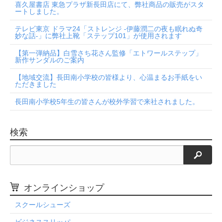
喜久屋書店 東急プラザ新長田店にて、弊社商品の販売がスタ
ートしました。
テレビ東京 ドラマ24「ストレンジ -伊藤潤二の夜も眠れぬ奇
妙な話-」に弊社上靴「ステップ101」が使用されます
【第一弾納品】白雪さち花さん監修「エトワールステップ」
新作サンダルのご案内
【地域交流】長田南小学校の皆様より、心温まるお手紙をい
ただきました
長田南小学校5年生の皆さんが校外学習で来社されました。
検索
検索
オンラインショップ
スクールシューズ